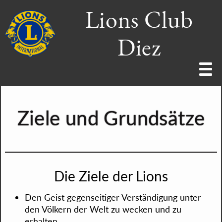
Lions Club
Diez
Home
Ziele+Grundsätze
Wir über uns
Förderverein
Ziele und Grundsätze
Presse
Vorstand
Datenschutz
Lions Clubs
Activities
Impressum
Mitgliederbereich
Kontakt
Die Ziele der Lions
Den Geist gegenseitiger Verständigung unter
den Völkern der Welt zu wecken und zu
erhalten.