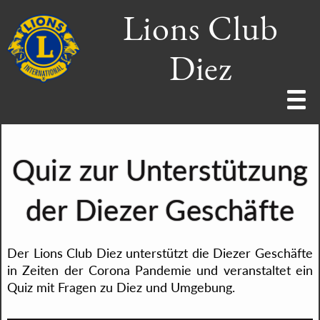
Lions Club
Diez
Home
Ziele+Grundsätze
Wir über uns
Förderverein
Quiz zur Unterstützung
Presse
Vorstand
Datenschutz
Lions Clubs
Activities
Impressum
Mitgliederbereich
Kontakt
der Diezer Geschäfte
Der Lions Club Diez unterstützt die Diezer Geschäfte
in Zeiten der Corona Pandemie und veranstaltet ein
Quiz mit Fragen zu Diez und Umgebung.