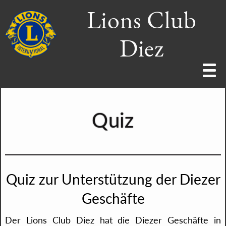
Lions Club
Diez
Home
Ziele+Grundsätze
Wir über uns
Förderverein
Quiz
Presse
Vorstand
Datenschutz
Lions Clubs
Activities
Impressum
Mitgliederbereich
Kontakt
Quiz zur Unterstützung der Diezer
Geschäfte
Der Lions Club Diez hat die Diezer Geschäfte in